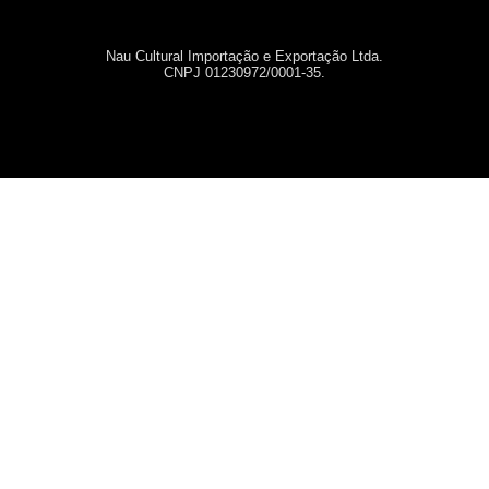
Nau Cultural Importação e Exportação Ltda.
CNPJ 01230972/0001-35.