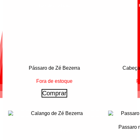
Fora de Produção
Pássaro de Zé Bezerra
Cabeça 
Fora de estoque
F
Comprar
Passaro n
Fora de Produção