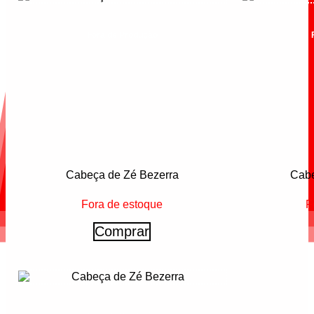
Fora de Produção
Cabeça de Zé Bezerra
Cabe
Fora de estoque
F
Comprar