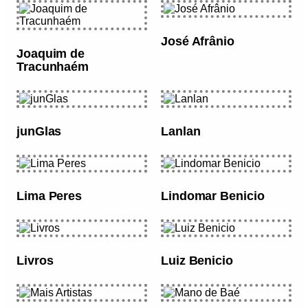
José Afrânio
Joaquim de
Tracunhaém
junGlas
Lanlan
Lima Peres
Lindomar Benicio
Livros
Luiz Benicio