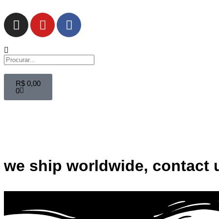
R$
0,00
0
we ship worldwide, contact 