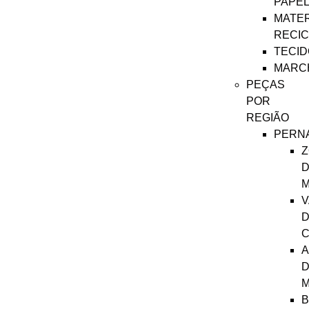
PAPE
MATER
RECI
TECID
MARC
PEÇAS
POR
REGIÃO
PERN
Z
D
M
V
C
A
B