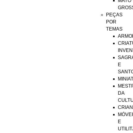
MATO
GROS
PEÇAS
POR
TEMAS
ARMO
CRIA
INVE
SAGR
E
SANT
MINIA
MEST
DA
CULT
CRIA
MÓVE
E
UTILI