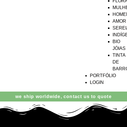
FLOR
MULH
HOME
AMOR
SEREI
INDÍG
BIO
JÓIAS
TINTA
DE
BARR
PORTFÓLIO
LOGIN
we ship worldwide, contact us to quote