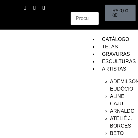
R$
0,00
0
CATÁLOGO
TELAS
GRAVURAS
ESCULTURAS
ARTISTAS
ADEMILSO
EUDÓCIO
ALINE
CAJU
ARNALDO
ATELIÊ J.
BORGES
BETO