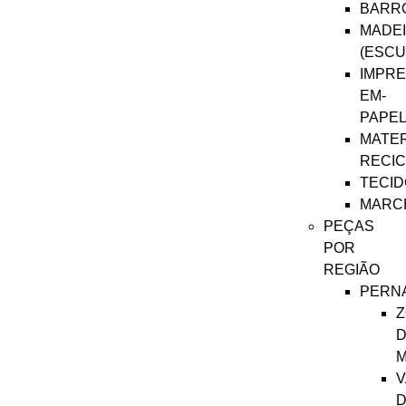
BARR
MADE
(ESCU
IMPRE
EM-
PAPE
MATER
RECI
TECID
MARC
PEÇAS
POR
REGIÃO
PERN
Z
D
M
V