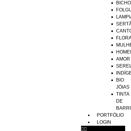
BICH
FOLG
LAMPI
SERT
CANT
FLOR
MULH
HOME
AMOR
SEREI
INDÍG
BIO
JÓIAS
TINTA
DE
BARR
PORTFÓLIO
LOGIN