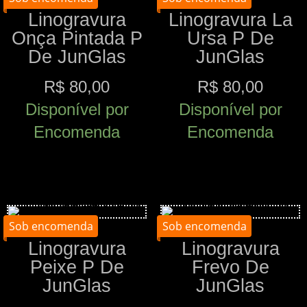
Linogravura
Linogravura La
Onça Pintada P
Ursa P De
De JunGlas
JunGlas
R$
80,00
R$
80,00
Disponível por
Disponível por
Encomenda
Encomenda
Comprar
Comprar
Sob encomenda
Sob encomenda
Linogravura
Linogravura
Peixe P De
Frevo De
JunGlas
JunGlas