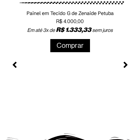
Painel em Tecido G de Zenaide Petuba
R$
4.000,00
R$
1.333,33
Em até 3x de
sem juros
Comprar
Pa
E