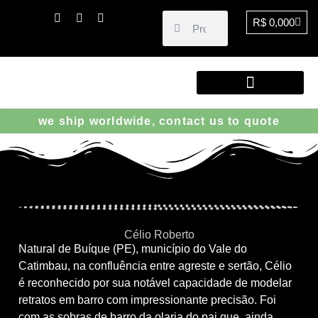
R$
0,00
0
ENCONTRE PEÇAS
we ship worldwide, contact us to quote
Célio Roberto
Natural de Buíque (PE), município do Vale do
Catimbau, na confluência entre agreste e sertão, Célio
é reconhecido por sua notável capacidade de modelar
retratos em barro com impressionante precisão. Foi
com as sobras de barro da olaria do pai que, ainda