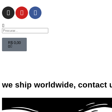
R$
0,00
0
we ship worldwide, contact 