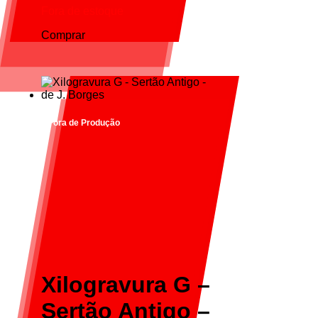
Fora de estoque
Comprar
Fora de Produção
Xilogravura G –
Sertão Antigo –