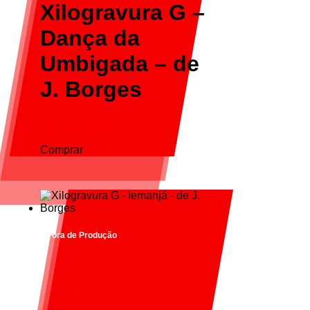
Xilogravura G –
Dança da
Umbigada – de
J. Borges
Fora de estoque
Comprar
Fora de Produção