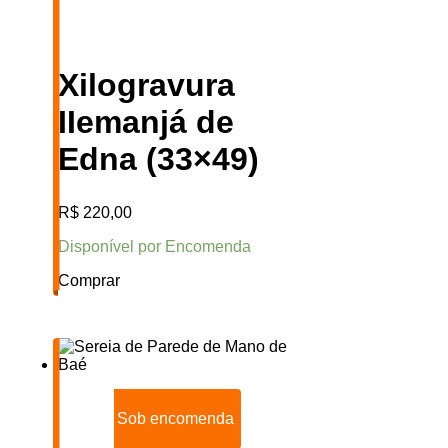
Xilogravura
IIemanjá de
Edna (33×49)
R$
220,00
Disponível por Encomenda
Comprar
Sob encomenda