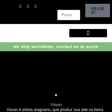
R$
0,00
0
ENCONTRE PEÇAS
we ship worldwide, contact us to quote
Vavan
Vavan é artista alagoano, que produz sua arte na beira