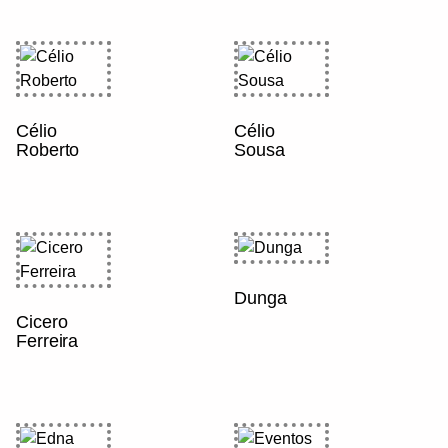
Célio
Célio
Roberto
Sousa
Dunga
Cicero
Ferreira