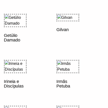
Gilvan
Getúlio
Damado
Irineia e
Irmãs
Discípulas
Petuba