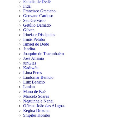
Família de Dedé
Fida
Francisco Graciano
Geovane Cardoso
Seu Gervásio
Getúlio Damado
Gilvan
Irinéia e Discípulas
Irmãs Petuba
Ismael de Dede
Jandira
Joaquim de Tracunhaém
José Afrânio
junGlas
Kadiwéu
Lima Peres
Lindomar Benicio
Luiz Benicio
Lanlan
Mano de Baé
Marcelo Soares
Neguinha e Nanai
Oficina João das Alagoas
Regina Drozina
Shipibo-Konibo