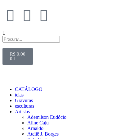
R$
0,00
0
CATÁLOGO
telas
Gravuras
esculturas
Artistas
Ademilson Eudócio
Aline Caju
Arnaldo
Ateliê J. Borges