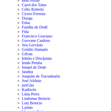
Beto Pezão
Carol dos Tatus
Célio Roberto
Cicero Ferreira
Dunga
Edna
Família de Dedé
Fida
Francisco Graciano
Geovane Cardoso
Seu Gervásio
Getúlio Damado
Gilvan
Irinéia e Discípulas
Irmãs Petuba
Ismael de Dede
Jandira
Joaquim de Tracunhaém
José Afrânio
junGlas
Kadiwéu
Lima Peres
Lindomar Benicio
Luiz Benicio
Lanlan