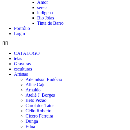
Amor
sereia
indígena
Bio Jóias
Tinta de Barro
Portfólio
Login
CATÁLOGO
telas
Gravuras
esculturas
Artistas
Ademilson Eudócio
Aline Caju
Arnaldo
Ateliê J. Borges
Beto Pezão
Carol dos Tatus
Célio Roberto
Cicero Ferreira
Dunga
Edna