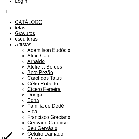
Login
CATÁLOGO
telas
Gravuras
esculturas
Artistas
Ademilson Eudócio
Aline Caju
Arnaldo
Ateliê J. Borges
Beto Pezão
Carol dos Tatus
Célio Roberto
Cicero Ferreira
Dunga
Edna
Família de Dedé
Fida
Francisco Graciano
Geovane Cardoso
Seu Gervásio
Getúlio Damado