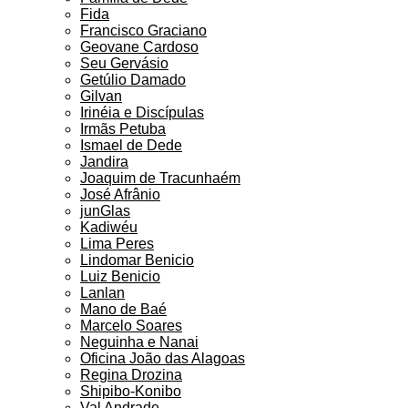
Fida
Francisco Graciano
Geovane Cardoso
Seu Gervásio
Getúlio Damado
Gilvan
Irinéia e Discípulas
Irmãs Petuba
Ismael de Dede
Jandira
Joaquim de Tracunhaém
José Afrânio
junGlas
Kadiwéu
Lima Peres
Lindomar Benicio
Luiz Benicio
Lanlan
Mano de Baé
Marcelo Soares
Neguinha e Nanai
Oficina João das Alagoas
Regina Drozina
Shipibo-Konibo
Val Andrade