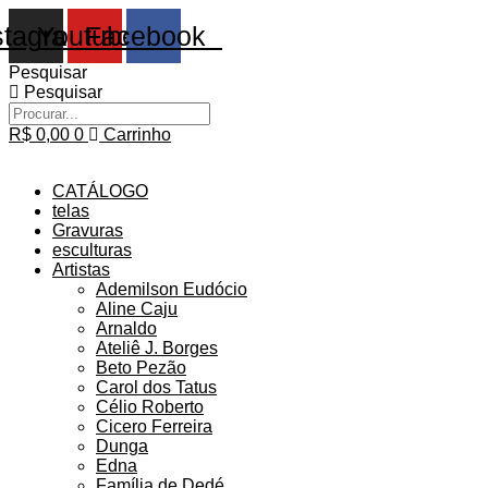
Ir
stagram
Youtube
Facebook
para
o
Pesquisar
conteúdo
Pesquisar
R$
0,00
0
Carrinho
CATÁLOGO
telas
Gravuras
esculturas
Artistas
Ademilson Eudócio
Aline Caju
Arnaldo
Ateliê J. Borges
Beto Pezão
Carol dos Tatus
Célio Roberto
Cicero Ferreira
Dunga
Edna
Família de Dedé