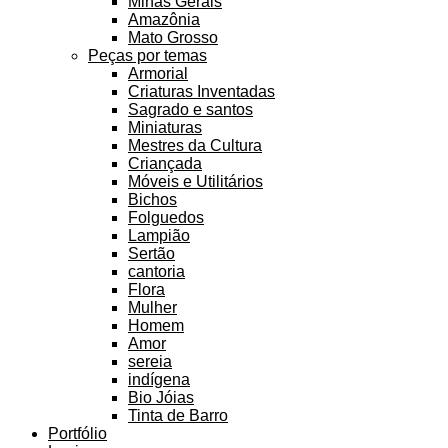
Minas Gerais
Amazônia
Mato Grosso
Peças por temas
Armorial
Criaturas Inventadas
Sagrado e santos
Miniaturas
Mestres da Cultura
Criançada
Móveis e Utilitários
Bichos
Folguedos
Lampião
Sertão
cantoria
Flora
Mulher
Homem
Amor
sereia
indígena
Bio Jóias
Tinta de Barro
Portfólio