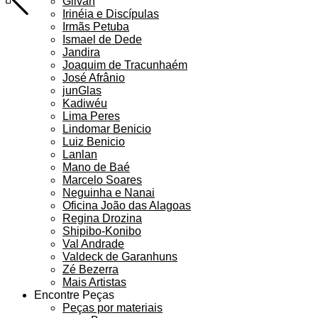
Gilvan
Irinéia e Discípulas
Irmãs Petuba
Ismael de Dede
Jandira
Joaquim de Tracunhaém
José Afrânio
junGlas
Kadiwéu
Lima Peres
Lindomar Benicio
Luiz Benicio
Lanlan
Mano de Baé
Marcelo Soares
Neguinha e Nanai
Oficina João das Alagoas
Regina Drozina
Shipibo-Konibo
Val Andrade
Valdeck de Garanhuns
Zé Bezerra
Mais Artistas
Encontre Peças
Peças por materiais