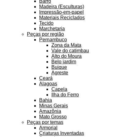
Barro
Madeira (Esculturas)
Impressão-em-papel
Materiais Reciclados
Tecido
Marchetaria
Peças por região
Pernambuco
Zona da Mata
Vale do catimbau
Alto do Moura
Belo jardim
Buique
Agreste
Ceará
Alagoas
Capela
Ilha do Ferro
Bahia
Minas Gerais
Amazônia
Mato Grosso
Peças por temas
Armorial
Criaturas Inventadas