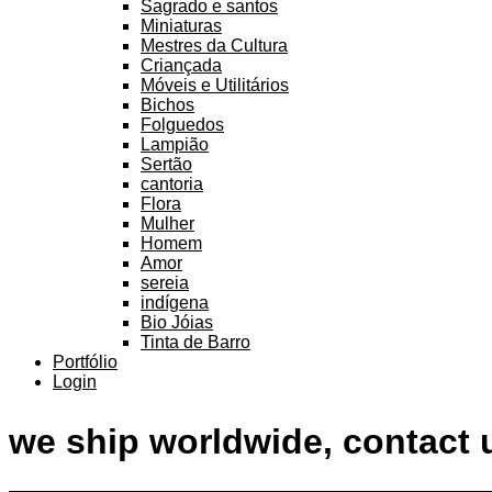
Sagrado e santos
Miniaturas
Mestres da Cultura
Criançada
Móveis e Utilitários
Bichos
Folguedos
Lampião
Sertão
cantoria
Flora
Mulher
Homem
Amor
sereia
indígena
Bio Jóias
Tinta de Barro
Portfólio
Login
we ship worldwide, contact 