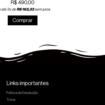
Afrânio
R$
490,00
R$
1.100,00
 até 3x de
R$
163,33
sem juros
Em até 3x de
R$
366,67
s
Comprar
juros
Comprar
Links importantes
Política de Devolução
Troca