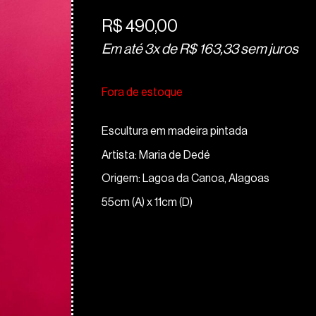
R$
490,00
Em até 3x de
R$
163,33
sem juros
Fora de estoque
Escultura em madeira pintada
Artista: Maria de Dedé
Origem: Lagoa da Canoa, Alagoas
55cm (A) x 11cm (D)