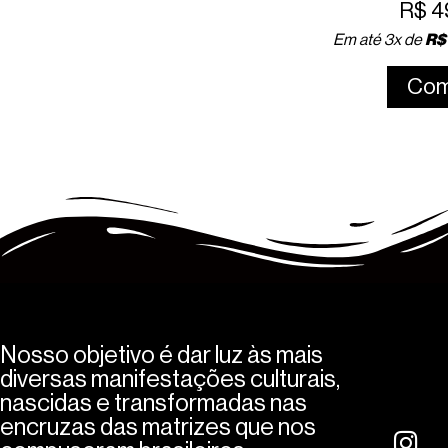
R$
4
uros
Em até 3x de
R$
Com
Nosso objetivo é dar luz às mais
diversas manifestações culturais,
nascidas e transformadas nas
encruzas das matrizes que nos