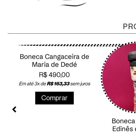
PR
Boneca Cangaceira de
Maria de Dedé
R$
490,00
Em até 3x de
R$
163,33
sem juros
Comprar
Boneca
Edinês