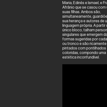
Maria, Edinês e Ismael, e F
sem juros
Em até 3x de
R$
163,33
Em até 3
Afrânio que se casou com
sem juros
se
suas filhas. Ambos são,
Comprar
simultaneamente, guardiõ
Comprar
Co
sua herança e autores de 
linguagem própria. A partir
único bloco, talham perso
singulares que emergem d
formas sugeridas por cada
ou tronco e são ricamente
pintados com pontilhados e
coloridas, compondo uma
estética inconfundível.