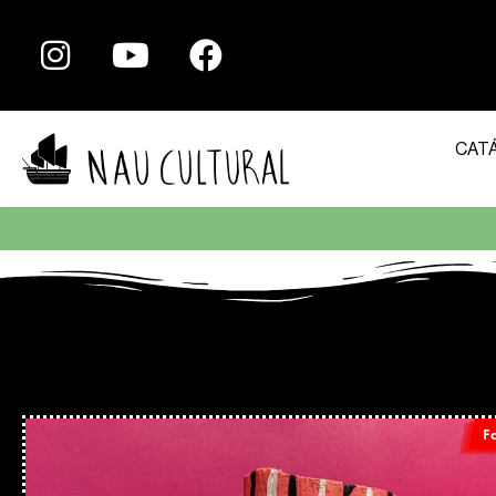
CAT
F