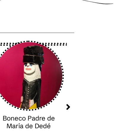
Boneco Padre de
Mulher com Mori
Maria de Dedé
de José Francis