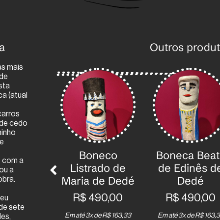
a
Outros produ
as mais
 de
sta
ca (atual
carros
sde cedo
minho
de
neca
Boneco
Boneca Beat
o com a
ção de
Listrado de
de Edinês d
dou a
nês de
Maria de Dedé
Dedé
obra.
edé
R$
490,00
R$
490,00
seu
de sete
490,00
Em até 3x de
R$
163,33
Em até 3x de
R$
163,
les,