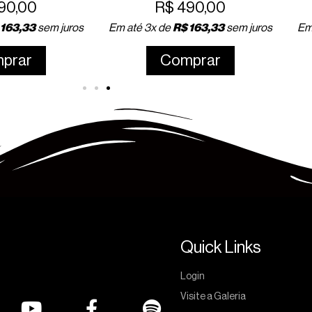
90,00
R$
490,00
163,33
sem juros
Em até 3x de
R$
163,33
sem juros
Em
prar
Comprar
Quick Links
Login
Visite a Galeria