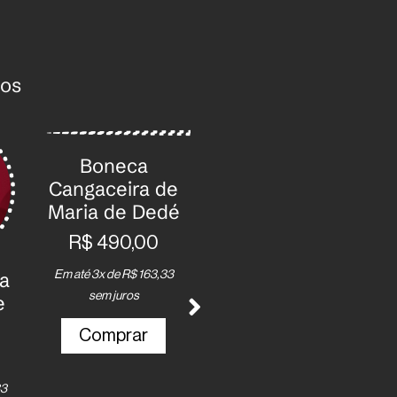
tos
Boneca
Cangaceira de
Maria de Dedé
R$
490,00
Em até 3x de
R$
163,33
a
Boneca Rosa
sem juros
e
de Edinês de
Dedé
Comprar
R$
490,00
33
Em até 3x de
R$
163,33
E