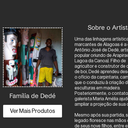
Sobre o Artist
Uma das linhagens artístic
marcantes de Alagoas é a
Antônio José de Dedé, arti
popular oriundo de Arapira
Lagoa da Canoa). Filho de
agricultor e construtor de 
de boi, Dedé aprendeu de
o ofício da carpintaria, ca
que o conduziu à criação 
esculturas em madeira.
Tamanduá de
Boneca
Bo
Posteriormente, o contat
Família de Dedé
José Francisco
Listrada
Cora
galerista Maria Amélia aju
Afrânio
Amarela de
Edi
ampliar a projeção de sua 
Ver Mais Produtos
Maria de Dedé
D
R$
990,00
Mesmo após sua partida, 
legado floresce nas mãos 
R$
490,00
R$
Em até 3x de
R$
330,00
de seus nove filhos, entre e