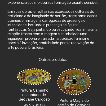
experiência que moldou sua formação visual e sensível.
Em suas obras, envoltas nas expressões culturais do
cotidiano e do imaginário do sertão, transforma cenas
comuns em imagens carregadas de presença e
intensidade, incluindo a presença de figuras
fantásticas. Seja pintando ou esculpindo, reafirma uma
relação franca com a imagem e estabelece uma
linguagem própria enraizada na tradição familiar e
aberta à invenção, contribuindo para a renovação da
arte popular brasileira.
Outros produtos
Pintura Caminho
encantado de
acatu
Geovane Cardoso
Pintura Magia do
ne
sertão de Geovane
R$
3.200,00