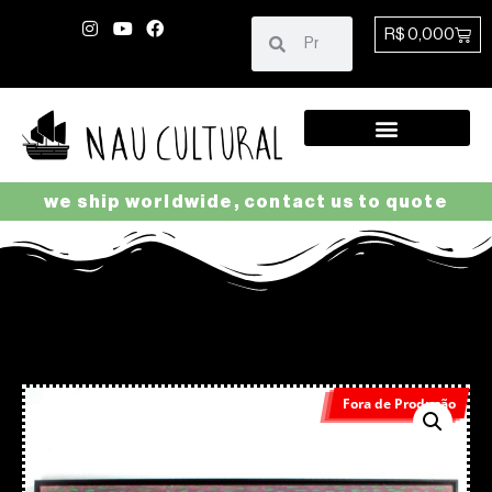
R$
0,00
0
we ship worldwide, contact us to quote
Fora de Produção