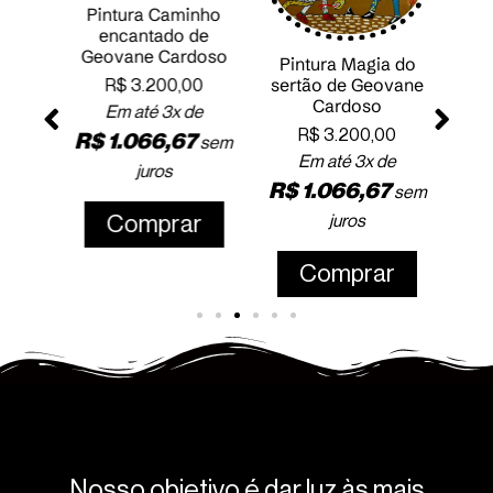
Pintura Caminho
encantado de
tu de
Geovane Cardoso
Pintura Magia do
doso
sertão de Geovane
R$
3.200,00
Pá
0
Cardoso
Em até 3x de
Geo
e
R$
3.200,00
R$
1.066,67
sem
sem
Em até 3x de
juros
R$
1.066,67
sem
R
Comprar
juros
r
Comprar
Nosso objetivo é dar luz às mais