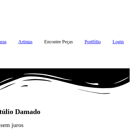
uras
Artistas
Encontre Peças
Portfólio
Login
etúlio Damado
sem juros