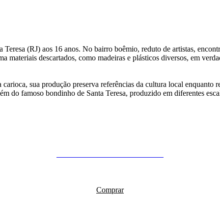
resa (RJ) aos 16 anos. No bairro boêmio, reduto de artistas, encontr
a materiais descartados, como madeiras e plásticos diversos, em verdad
carioca, sua produção preserva referências da cultura local enquanto re
, além do famoso bondinho de Santa Teresa, produzido em diferentes esca
Irmãs Gêmeas de Getúlio Damado
R$
200,00
Em até 3x de
R$
66,67
sem juros
Comprar