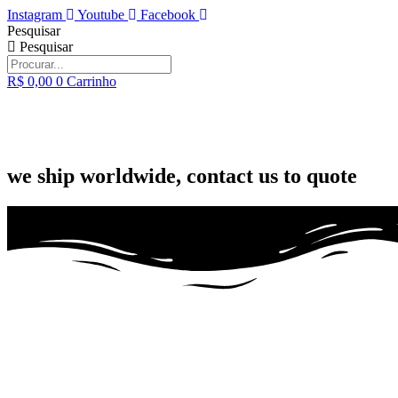
Ir
Instagram
Youtube
Facebook
para
Pesquisar
o
Pesquisar
conteúdo
R$
0,00
0
Carrinho
we ship worldwide, contact us to quote
Fora de Produção