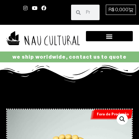
R$
0,00
0
we ship worldwide, contact us to quote
Fora de Produção