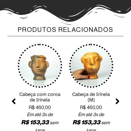
PRODUTOS RELACIONADOS
neia
Cabeça com coroa
Cabeça de Irineia
Cab
de Irineia
(M)
de
R$
460,00
R$
460,00
e
Em até 3x de
Em até 3x de
R$
153,33
R$
153,33
em
sem
sem
R
juros
juros