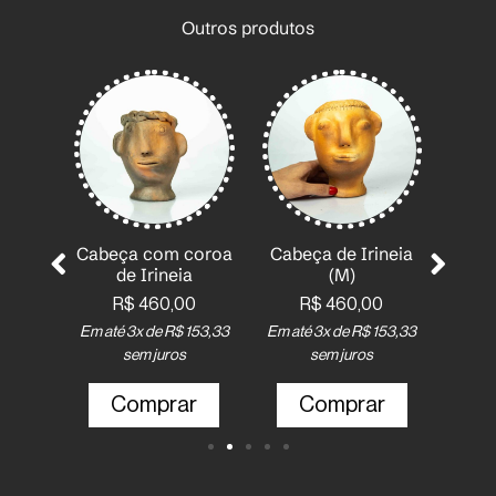
Outros produtos
ia
Cabeça com coroa
Cabeça de Irineia
Cabeça 
de Irineia
(M)
de Alb
Mu
R$
460,00
R$
460,00
R$
67
Em até 3x de
R$
153,33
Em até 3x de
R$
153,33
Em até 3x
sem juros
sem juros
sem
Comprar
Comprar
Co