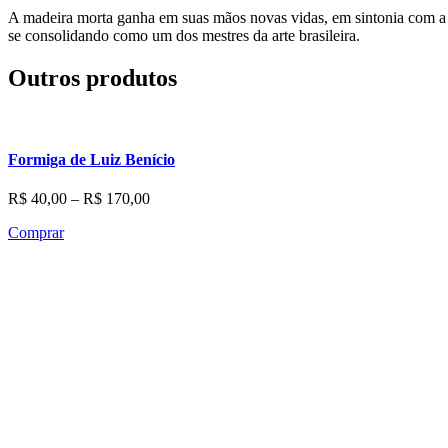
A madeira morta ganha em suas mãos novas vidas, em sintonia com a h
se consolidando como um dos mestres da arte brasileira.
Outros produtos
Formiga de Luiz Benício
Faixa
R$
40,00
–
R$
170,00
Em até 3x de
R$
13,33
sem juros
de
Comprar
preço:
R$ 40,00
através
R$ 170,00