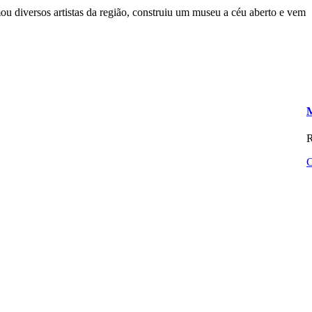
u diversos artistas da região, construiu um museu a céu aberto e vem
M
C