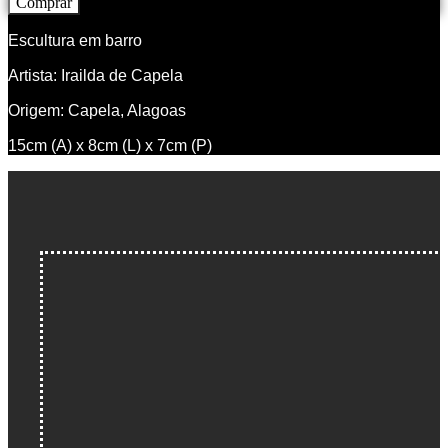
Comprar
Irailda
de
Escultura em barro
Capela
quantidade
Artista: Irailda de Capela
Origem: Capela, Alagoas
15cm (A) x 8cm (L) x 7cm (P)