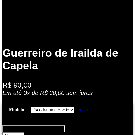
Guerreiro de Irailda de
Capela
R$
90,00
Em até 3x de
R$
30,00
sem juros
Modelo
Limpar
Guerreiro
de