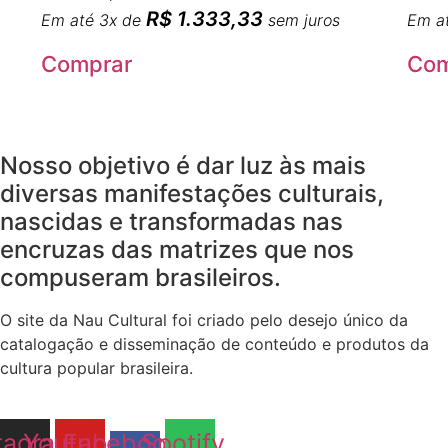
R$
1.333,33
Em até 3x de
sem juros
Em a
Comprar
Com
Nosso objetivo é dar luz às mais
diversas manifestações culturais,
nascidas e transformadas nas
encruzas das matrizes que nos
compuseram brasileiros.
O site da Nau Cultural foi criado pelo desejo único da
catalogação e disseminação de conteúdo e produtos da
cultura popular brasileira.
tagram
Youtube
Facebook-
Spotify