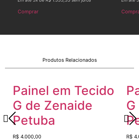
Comprar
Compr
Produtos Relacionados
Painel em Tecido
Pa
G de Zenaide
G
Petuba
P
R$
4.000,00
R$
4.