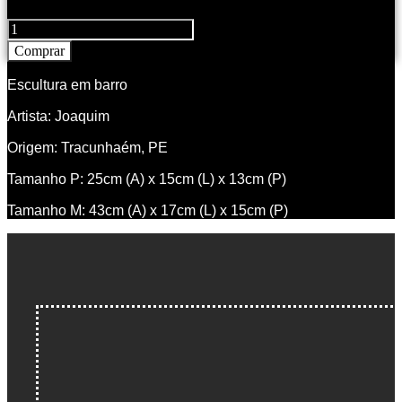
R$ 520,00
Santo
Antônio
Comprar
de
Joaquim
Escultura em barro
quantidade
Artista: Joaquim
Origem: Tracunhaém, PE
Tamanho P: 25cm (A) x 15cm (L) x 13cm (P)
Tamanho M: 43cm (A) x 17cm (L) x 15cm (P)