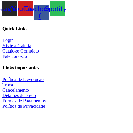
stagram
Youtube
Facebook-
Spotify
f
Quick Links
Login
Visite a Galeria
Catálogo Completo
Fale conosco
Links importantes
Política de Devolução
Troca
Cancelamento
Detalhes de envio
Formas de Pagamentos
Política de Privacidade