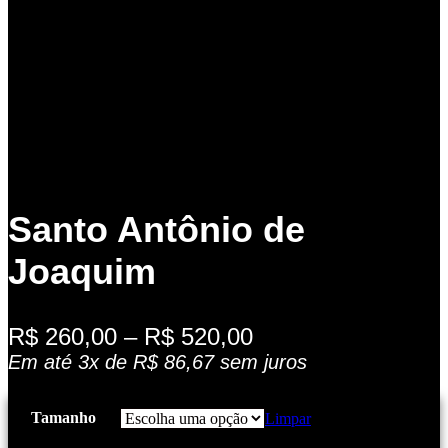
Santo Antônio de
Joaquim
Faixa
R$
260,00
–
R$
520,00
de
Em até 3x de
R$
86,67
sem juros
preço:
R$ 260,00
Tamanho
Limpar
através