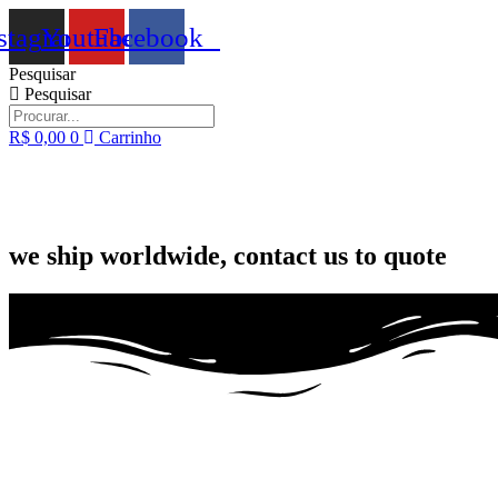
Ir
stagram
Youtube
Facebook
para
o
Pesquisar
conteúdo
Pesquisar
R$
0,00
0
Carrinho
we ship worldwide, contact us to quote
Fora de Produção