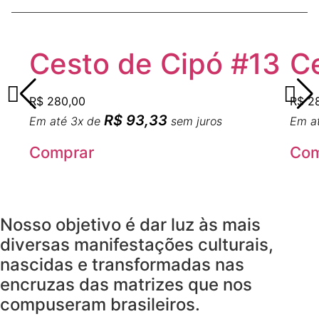
Cesto de Cipó #13
Ce
R$
280,00
R$
28
R$
93,33
Em até 3x de
sem juros
Em a
Comprar
Com
Nosso objetivo é dar luz às mais
diversas manifestações culturais,
nascidas e transformadas nas
encruzas das matrizes que nos
compuseram brasileiros.