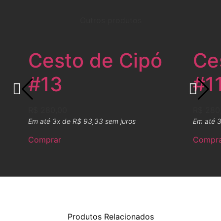
Outros produtos
Cesto de Cipó
Ce
#13
#1
R$
280,00
R$
280
Em até 3x de
R$
93,33
sem juros
Em até 
Comprar
Compr
Produtos Relacionados