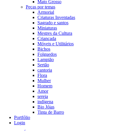
Mato Grosso
Peças por temas
Armorial
Criaturas Inventadas
Sagrado e santos
Miniaturas
Mestres da Cultura
Criançada
Móveis e Utilitários
Bichos
Folguedos
Lampião
Sertão
cantoria
Flora
Mulher
Homem
Amor
sereia
indígena
Bio Jóias
Tinta de Barro
Portfólio
Login