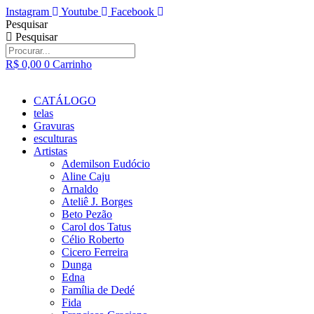
Ir
Instagram
Youtube
Facebook
para
Pesquisar
o
Pesquisar
conteúdo
R$
0,00
0
Carrinho
CATÁLOGO
telas
Gravuras
esculturas
Artistas
Ademilson Eudócio
Aline Caju
Arnaldo
Ateliê J. Borges
Beto Pezão
Carol dos Tatus
Célio Roberto
Cicero Ferreira
Dunga
Edna
Família de Dedé
Fida