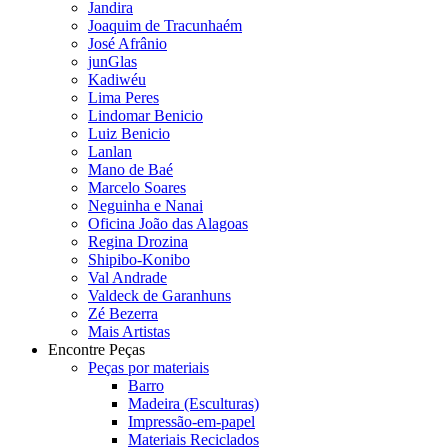
Jandira
Joaquim de Tracunhaém
José Afrânio
junGlas
Kadiwéu
Lima Peres
Lindomar Benicio
Luiz Benicio
Lanlan
Mano de Baé
Marcelo Soares
Neguinha e Nanai
Oficina João das Alagoas
Regina Drozina
Shipibo-Konibo
Val Andrade
Valdeck de Garanhuns
Zé Bezerra
Mais Artistas
Encontre Peças
Peças por materiais
Barro
Madeira (Esculturas)
Impressão-em-papel
Materiais Reciclados