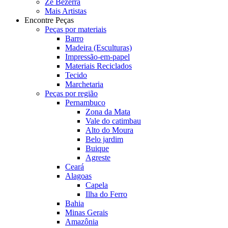
Zé Bezerra
Mais Artistas
Encontre Peças
Peças por materiais
Barro
Madeira (Esculturas)
Impressão-em-papel
Materiais Reciclados
Tecido
Marchetaria
Peças por região
Pernambuco
Zona da Mata
Vale do catimbau
Alto do Moura
Belo jardim
Buique
Agreste
Ceará
Alagoas
Capela
Ilha do Ferro
Bahia
Minas Gerais
Amazônia