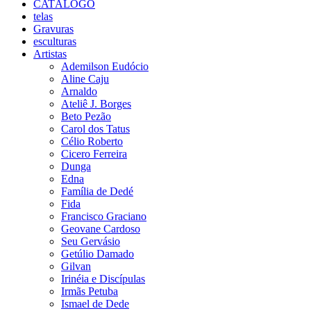
CATÁLOGO
telas
Gravuras
esculturas
Artistas
Ademilson Eudócio
Aline Caju
Arnaldo
Ateliê J. Borges
Beto Pezão
Carol dos Tatus
Célio Roberto
Cicero Ferreira
Dunga
Edna
Família de Dedé
Fida
Francisco Graciano
Geovane Cardoso
Seu Gervásio
Getúlio Damado
Gilvan
Irinéia e Discípulas
Irmãs Petuba
Ismael de Dede