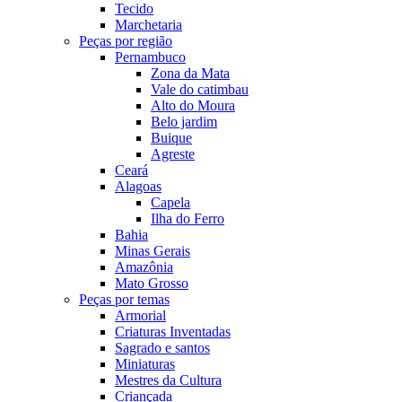
Tecido
Marchetaria
Peças por região
Pernambuco
Zona da Mata
Vale do catimbau
Alto do Moura
Belo jardim
Buique
Agreste
Ceará
Alagoas
Capela
Ilha do Ferro
Bahia
Minas Gerais
Amazônia
Mato Grosso
Peças por temas
Armorial
Criaturas Inventadas
Sagrado e santos
Miniaturas
Mestres da Cultura
Criançada