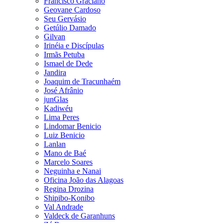
Francisco Graciano
Geovane Cardoso
Seu Gervásio
Getúlio Damado
Gilvan
Irinéia e Discípulas
Irmãs Petuba
Ismael de Dede
Jandira
Joaquim de Tracunhaém
José Afrânio
junGlas
Kadiwéu
Lima Peres
Lindomar Benicio
Luiz Benicio
Lanlan
Mano de Baé
Marcelo Soares
Neguinha e Nanai
Oficina João das Alagoas
Regina Drozina
Shipibo-Konibo
Val Andrade
Valdeck de Garanhuns