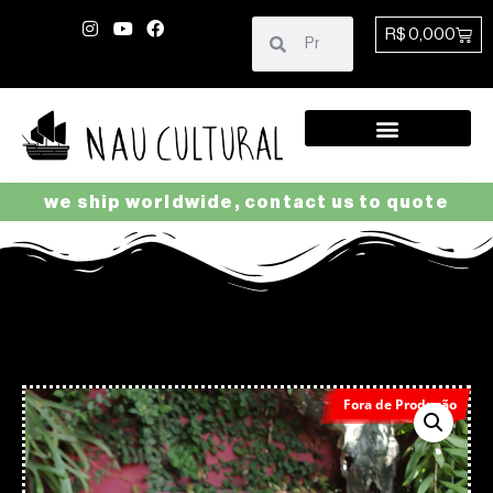
R$
0,00
0
we ship worldwide, contact us to quote
Fora de Produção