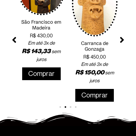
São Francisco em
Madeira
R$
430,00
Carranca de
Em até 3x de
Gonzaga
R$
143,33
sem
Palhaço 
R$
450,00
juros
madeira
Em até 3x de
R$
420,0
R$
150,00
sem
Comprar
Em até 3x 
juros
R$
140,00
juros
Comprar
Compra