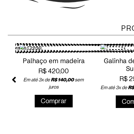
PR
ra
Galinha de Bento de
Blocos AB
Sumé
R$
1
R$
250,00
m
Em até 3x de
R
Em até 3x de
R$
83,33
sem juros
Com
Comprar