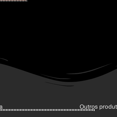
a
Outros produ