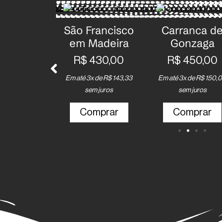
a de
Palhaço em
Dama Florista
ga
madeira
de
Tamanquinho
,00
R$
420,00
R$
450,00
$
150,00
Em até 3x de
R$
140,00
s
sem juros
Em até 3x de
R$
150,00
sem juros
ar
Comprar
Comprar