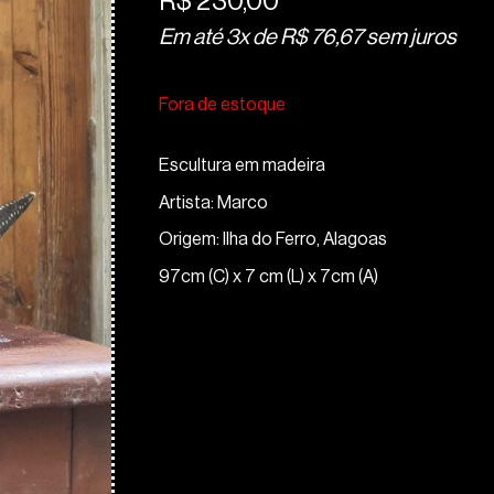
R$
230,00
Em até 3x de
R$
76,67
sem juros
Fora de estoque
Escultura em madeira
Artista: Marco
Origem: Ilha do Ferro, Alagoas
97cm (C) x 7 cm (L) x 7cm (A)