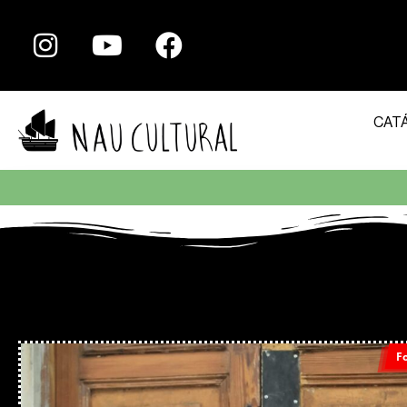
CAT
F