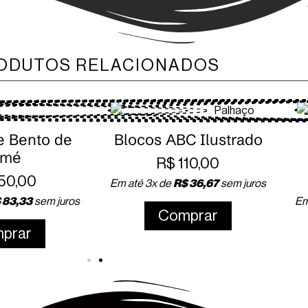
ODUTOS RELACIONADOS
C Ilustrado
Quebra Cabeças
Folclore
10,00
R$
120,00
$
36,67
sem juros
Em até 3x de
R$
40,00
sem juros
prar
Comprar