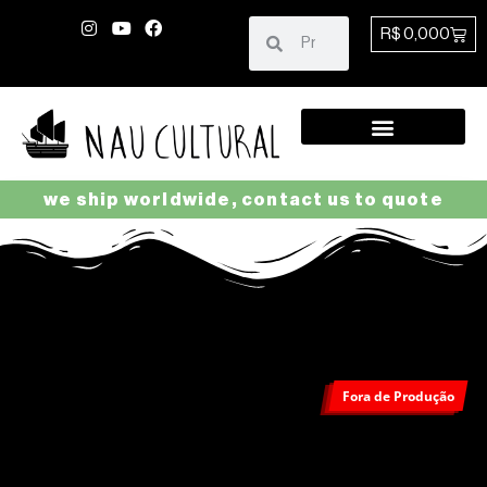
R$
0,00
0
ENCONTRE PEÇAS
we ship worldwide, contact us to quote
Fora de Produção