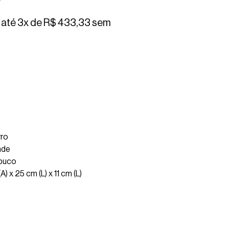
até 3x de
R$
433,33
sem
rro
ade
buco
) x 25 cm (L) x 11 cm (L)
zo e valor do frete deste