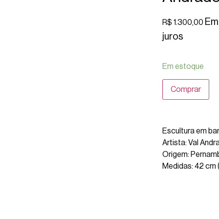
Em 
R$
1.300,00
juros
Em estoque
Comprar
Escultura em ba
Artista: Val Andr
Origem: Pernam
Medidas: 42 cm (A
Calcule o pra
produto