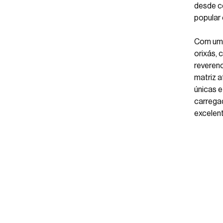
desde c
popular 
Com um 
orixás, 
reveren
matriz a
únicas 
carrega
excelen