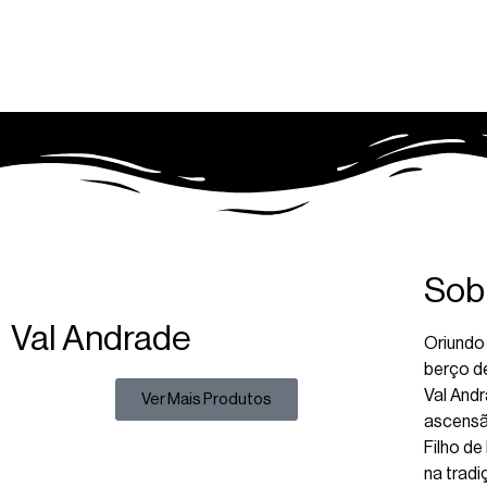
Sobr
Val Andrade
Oriundo
berço d
Val Andr
Ver Mais Produtos
ascensão
Filho d
na tradi