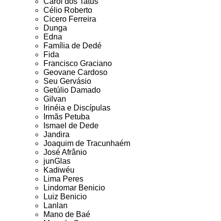
Carol dos Tatus
Célio Roberto
Cicero Ferreira
Dunga
Edna
Família de Dedé
Fida
Francisco Graciano
Geovane Cardoso
Seu Gervásio
Getúlio Damado
Gilvan
Irinéia e Discípulas
Irmãs Petuba
Ismael de Dede
Jandira
Joaquim de Tracunhaém
José Afrânio
junGlas
Kadiwéu
Lima Peres
Lindomar Benicio
Luiz Benicio
Lanlan
Mano de Baé