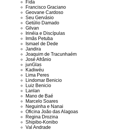
Fida
Francisco Graciano
Geovane Cardoso
Seu Gervásio
Getúlio Damado
Gilvan
Irinéia e Discípulas
Irmãs Petuba
Ismael de Dede
Jandira
Joaquim de Tracunhaém
José Afrânio
junGlas
Kadiwéu
Lima Peres
Lindomar Benicio
Luiz Benicio
Lanlan
Mano de Baé
Marcelo Soares
Neguinha e Nanai
Oficina João das Alagoas
Regina Drozina
Shipibo-Konibo
Val Andrade