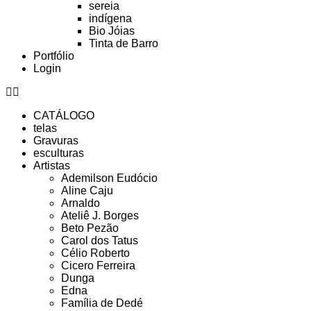
sereia
indígena
Bio Jóias
Tinta de Barro
Portfólio
Login
CATÁLOGO
telas
Gravuras
esculturas
Artistas
Ademilson Eudócio
Aline Caju
Arnaldo
Ateliê J. Borges
Beto Pezão
Carol dos Tatus
Célio Roberto
Cicero Ferreira
Dunga
Edna
Família de Dedé