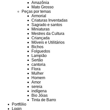
Amazônia
Mato Grosso
Peças por temas
Armorial
Criaturas Inventadas
Sagrado e santos
Miniaturas
Mestres da Cultura
Criançada
Móveis e Utilitários
Bichos
Folguedos
Lampião
Sertão
cantoria
Flora
Mulher
Homem
Amor
sereia
indígena
Bio Jóias
Tinta de Barro
Portfólio
Login