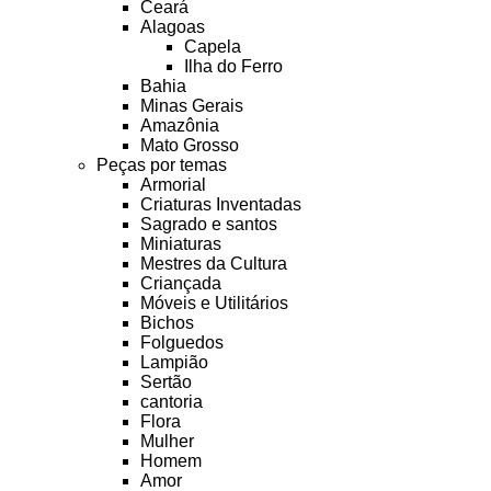
Ceará
Alagoas
Capela
Ilha do Ferro
Bahia
Minas Gerais
Amazônia
Mato Grosso
Peças por temas
Armorial
Criaturas Inventadas
Sagrado e santos
Miniaturas
Mestres da Cultura
Criançada
Móveis e Utilitários
Bichos
Folguedos
Lampião
Sertão
cantoria
Flora
Mulher
Homem
Amor